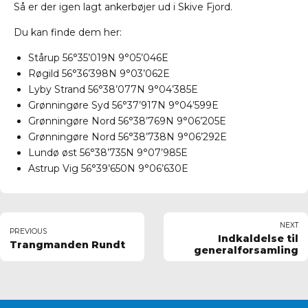
Så er der igen lagt ankerbøjer ud i Skive Fjord.
Du kan finde dem her:
Stårup 56°35’019N 9°05’046E
Røgild 56°36’398N 9°03’062E
Lyby Strand 56°38’077N 9°04’385E
Grønningøre Syd 56°37’917N 9°04’599E
Grønningøre Nord 56°38’769N 9°06’205E
Grønningøre Nord 56°38’738N 9°06’292E
Lundø øst 56°38’735N 9°07’985E
Astrup Vig 56°39’650N 9°06’630E
NEXT
PREVIOUS
Indkaldelse til
Trangmanden Rundt
generalforsamling